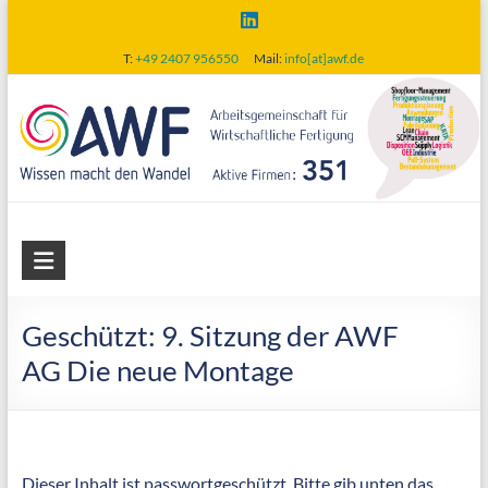
Skip
to
T:
+49 2407 956550
Mail:
info[at]awf.de
content
AWF
Arbeitsgemeinschaft
für
Geschützt: 9. Sitzung der AWF
wirtschaftliche
AG Die neue Montage
Fertigung
Dieser Inhalt ist passwortgeschützt. Bitte gib unten das