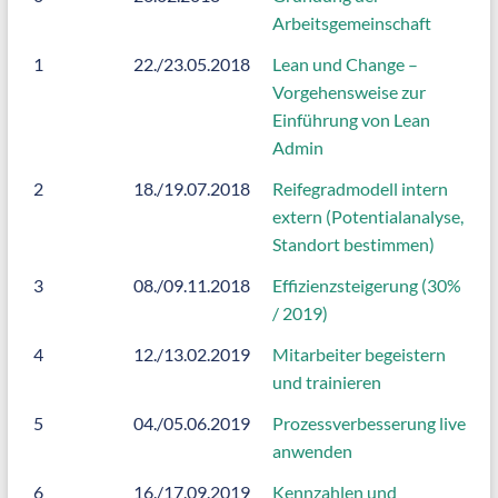
Arbeitsgemeinschaft
1
22./23.05.2018
Lean und Change –
Vorgehensweise zur
Einführung von Lean
Admin
2
18./19.07.2018
Reifegradmodell intern
extern (Potentialanalyse,
Standort bestimmen)
3
08./09.11.2018
Effizienzsteigerung (30%
/ 2019)
4
12./13.02.2019
Mitarbeiter begeistern
und trainieren
5
04./05.06.2019
Prozessverbesserung live
anwenden
6
16./17.09.2019
Kennzahlen und