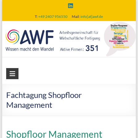
Skip
to
T:
+49 2407 956550
Mail:
info[at]awf.de
content
AWF
Arbeitsgemeinschaft
für
Fachtagung Shopfloor
wirtschaftliche
Management
Fertigung
Shopfloor Management