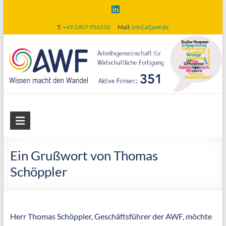
Skip
to
T:
+49 2407 956550
Mail:
info[at]awf.de
content
AWF
Arbeitsgemeinschaft
für
Ein Grußwort von Thomas
wirtschaftliche
Schöppler
Fertigung
Herr Thomas Schöppler, Geschäftsführer der AWF, möchte