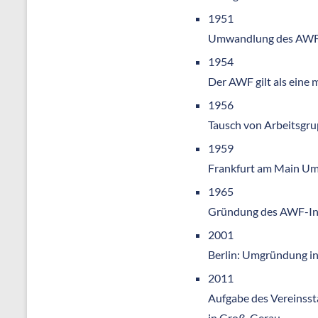
1951
Umwandlung des AWF i
1954
Der AWF gilt als eine
1956
Tausch von Arbeitsgr
1959
Frankfurt am Main U
1965
Gründung des AWF-Ins
2001
Berlin: Umgründung in
2011
Aufgabe des Vereinsst
in Groß-Gerau