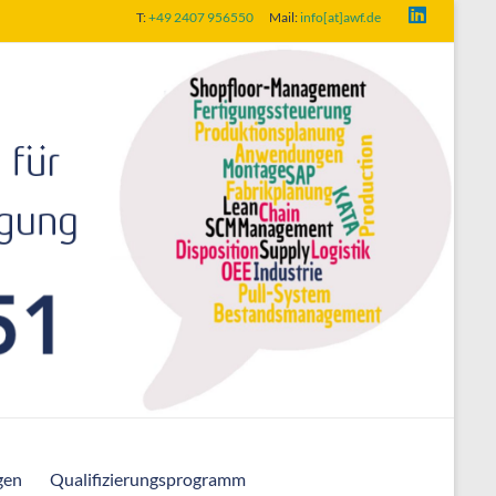
T:
+49 2407 956550
Mail:
info[at]awf.de
gen
Qualifizierungsprogramm