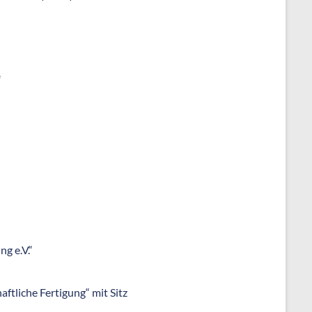
“
g e.V.“
tliche Fertigung“ mit Sitz