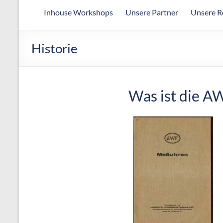
Arbeitsgemeinschaft
Inhouse Workshops
Unsere Partner
Unsere R
für
wirtschaftliche
Fertigung
Historie
Was ist die A