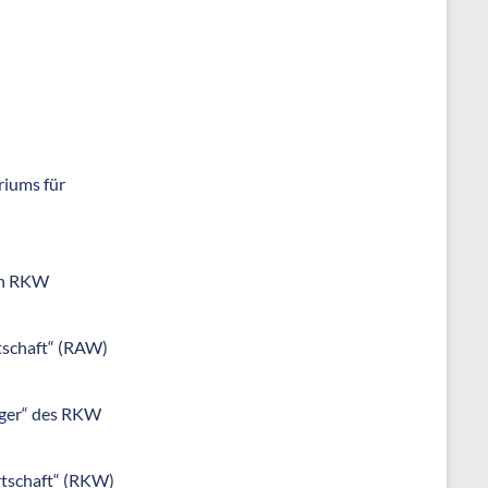
riums für
uen RKW
tschaft“ (RAW)
äger“ des RKW
rtschaft“ (RKW)