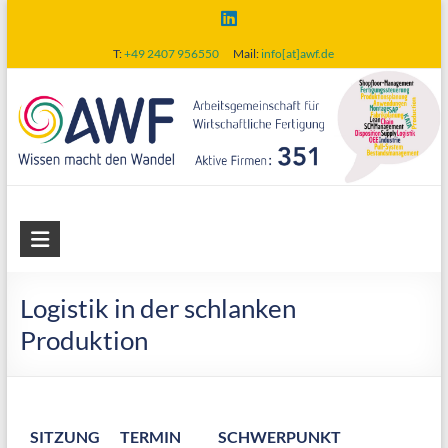
Skip
to
T:
+49 2407 956550
Mail:
info[at]awf.de
content
AWF
Arbeitsgemeinschaft
für
Logistik in der schlanken
wirtschaftliche
Produktion
Fertigung
SITZUNG
TERMIN
SCHWERPUNKT