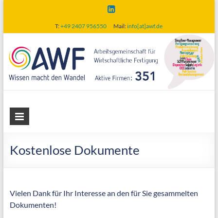
Skip
to
T:
+49 2407 956550
Mail:
info[at]awf.de
content
AWF
Arbeitsgemeinschaft
für
Kostenlose Dokumente
wirtschaftliche
Fertigung
Vielen Dank für Ihr Interesse an den für Sie gesammelten
Dokumenten!