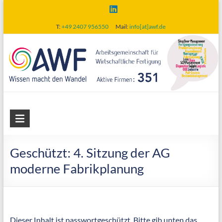
Skip
to
T:
+49 2407 956550
Mail:
info[at]awf.de
content
AWF
Arbeitsgemeinschaft
für
Geschützt: 4. Sitzung der AG
wirtschaftliche
moderne Fabrikplanung
Fertigung
Dieser Inhalt ist passwortgeschützt. Bitte gib unten das