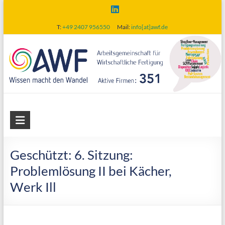
Skip
to
T:
+49 2407 956550
Mail:
info[at]awf.de
content
AWF
Arbeitsgemeinschaft
für
Geschützt: 6. Sitzung:
wirtschaftliche
Problemlösung II bei Kächer,
Fertigung
Werk Ill