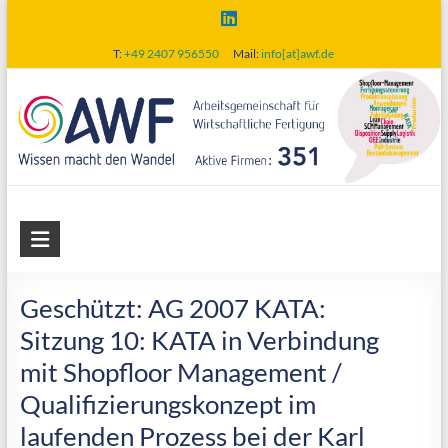
Skip
to
T:
+49 2407 956550
Mail:
info[at]awf.de
content
AWF
Arbeitsgemeinschaft
für
Geschützt: AG 2007 KATA:
wirtschaftliche
Sitzung 10: KATA in Verbindung
Fertigung
mit Shopfloor Management /
Qualifizierungskonzept im
laufenden Prozess bei der Karl