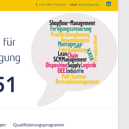
T:
+49 2407 956550
Mail:
info[at]awf.de
gen
Qualifizierungsprogramm