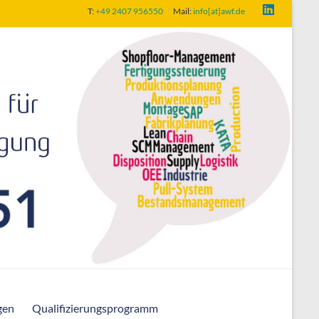
T:
+49 2407 956550
Mail:
info[at]awf.de
gen
Qualifizierungsprogramm