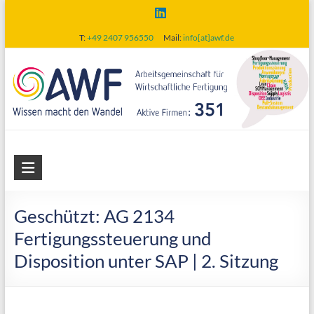
Skip
to
T:
+49 2407 956550
Mail:
info[at]awf.de
content
AWF
Arbeitsgemeinschaft
für
Geschützt: AG 2134
wirtschaftliche
Fertigungssteuerung und
Fertigung
Disposition unter SAP | 2. Sitzung