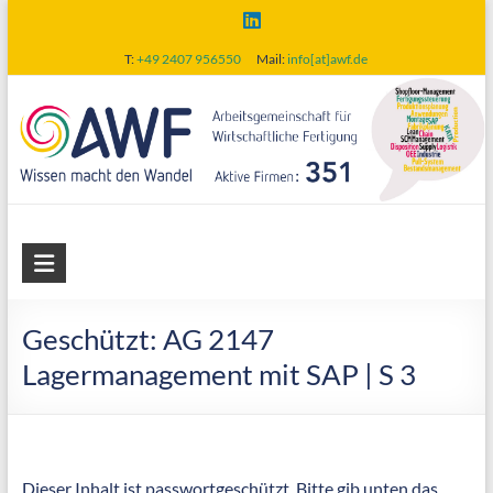
Skip
to
T:
+49 2407 956550
Mail:
info[at]awf.de
content
AWF
Arbeitsgemeinschaft
für
Geschützt: AG 2147
wirtschaftliche
Lagermanagement mit SAP | S 3
Fertigung
Dieser Inhalt ist passwortgeschützt. Bitte gib unten das