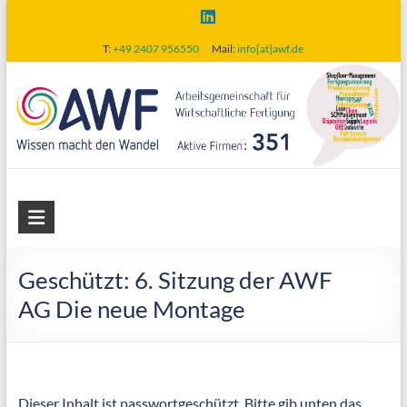
Skip
to
T:
+49 2407 956550
Mail:
info[at]awf.de
content
AWF
Arbeitsgemeinschaft
für
Geschützt: 6. Sitzung der AWF
wirtschaftliche
AG Die neue Montage
Fertigung
Dieser Inhalt ist passwortgeschützt. Bitte gib unten das