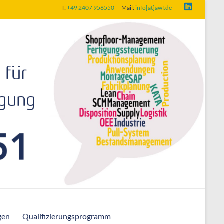
T:
+49 2407 956550
Mail:
info[at]awf.de
gen
Qualifizierungsprogramm