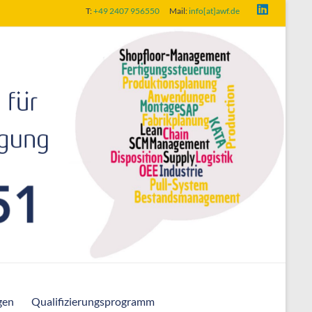
T:
+49 2407 956550
Mail:
info[at]awf.de
gen
Qualifizierungsprogramm