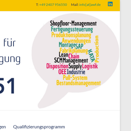
T:
+49 2407 956550
Mail:
info[at]awf.de
gen
Qualifizierungsprogramm