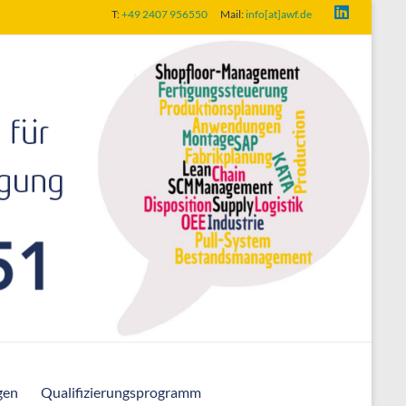
T:
+49 2407 956550
Mail:
info[at]awf.de
gen
Qualifizierungsprogramm