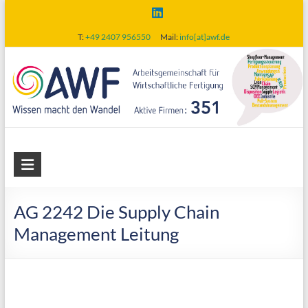
Skip
to
T:
+49 2407 956550
Mail:
info[at]awf.de
content
AWF
Arbeitsgemeinschaft
für
AG 2242 Die Supply Chain
wirtschaftliche
Management Leitung
Fertigung