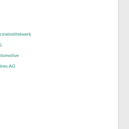
Arzneimittelwerk
G
Automotive
gines AG