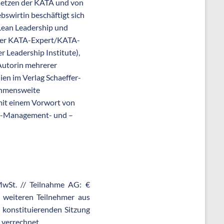
setzen der KATA und von
bswirtin beschäftigt sich
 Lean Leadership und
erter KATA-Expert/KATA-
Leadership Institute),
Autorin mehrerer
ien im Verlag Schaeffer-
ehmensweite
it einem Vorwort von
ota-Management- und –
 MwSt. // Teilnahme AG: €
n weiteren Teilnehmer aus
 konstituierenden Sitzung
 verrechnet.