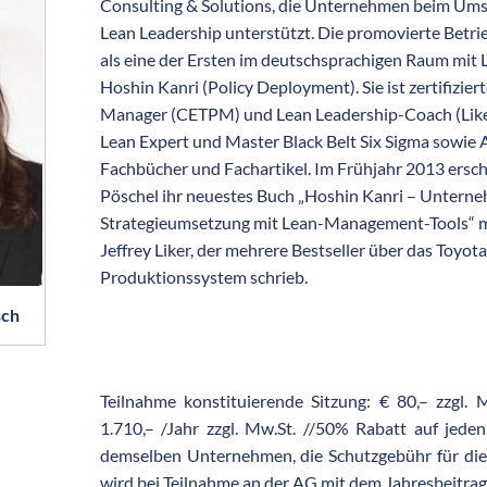
Consulting & Solutions, die Unternehmen beim Um
Lean Leadership unterstützt. Die promovierte Betrie
als eine der Ersten im deutschsprachigen Raum mit
Hoshin Kanri (Policy Deployment). Sie ist zertifizi
Manager (CETPM) und Lean Leadership-Coach (Liker 
Lean Expert und Master Black Belt Six Sigma sowie 
Fachbücher und Fachartikel. Im Frühjahr 2013 ersch
Pöschel ihr neuestes Buch „Hoshin Kanri – Untern
Strategieumsetzung mit Lean-Management-Tools“ m
Jeffrey Liker, der mehrere Bestseller über das Toy
Produktionssystem schrieb.
sch
Teilnahme konstituierende Sitzung: € 80,– zzgl.
1.710,– /Jahr zzgl. Mw.St. //50% Rabatt auf jede
demselben Unternehmen, die Schutzgebühr für die
wird bei Teilnahme an der AG mit dem Jahresbeitrag