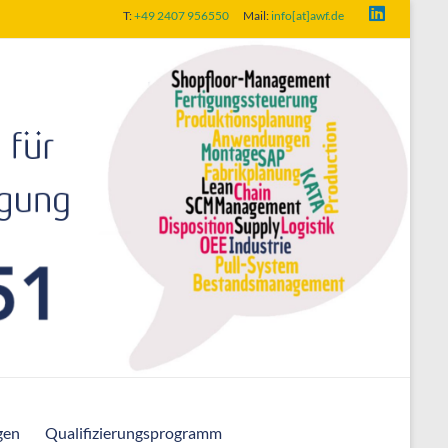
T:
+49 2407 956550
Mail:
info[at]awf.de
gen
Qualifizierungsprogramm