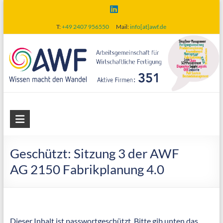
Skip
to
T:
+49 2407 956550
Mail:
info[at]awf.de
content
AWF
Arbeitsgemeinschaft
für
Geschützt: Sitzung 3 der AWF
wirtschaftliche
AG 2150 Fabrikplanung 4.0
Fertigung
Dieser Inhalt ist passwortgeschützt. Bitte gib unten das