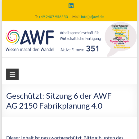
Skip
to
T:
+49 2407 956550
Mail:
info[at]awf.de
content
AWF
Arbeitsgemeinschaft
für
Geschützt: Sitzung 6 der AWF
wirtschaftliche
AG 2150 Fabrikplanung 4.0
Fertigung
Dieser Inhalt ist passwortgeschützt. Bitte gib unten das