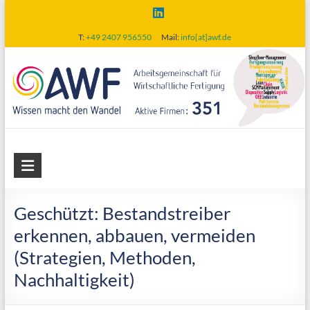
Skip
to
T:
+49 2407 956550
Mail:
info[at]awf.de
content
AWF
Arbeitsgemeinschaft
für
Geschützt: Bestandstreiber
wirtschaftliche
erkennen, abbauen, vermeiden
Fertigung
(Strategien, Methoden,
Nachhaltigkeit)