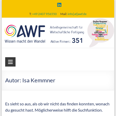
Skip
to
T:
+49 2407 956550
Mail:
info[at]awf.de
content
AWF
Arbeitsgemeinschaft
für
Autor:
Isa Kemmner
wirtschaftliche
Fertigung
Es sieht so aus, als ob wir nicht das finden konnten, wonach
du gesucht hast. Möglicherweise hilft die Suchfunktion.