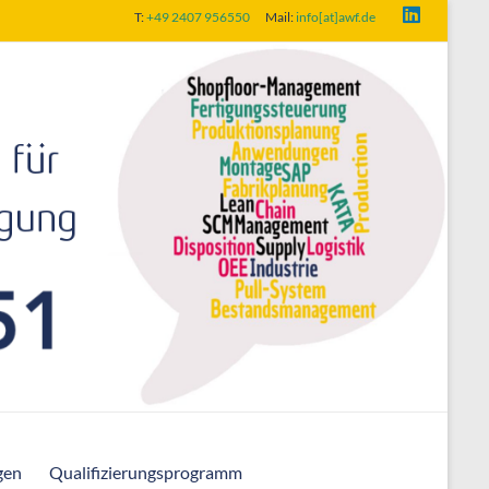
T:
+49 2407 956550
Mail:
info[at]awf.de
gen
Qualifizierungsprogramm