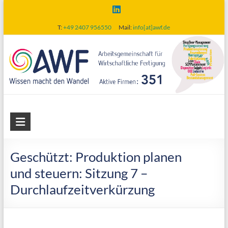
Skip
to
T:
+49 2407 956550
Mail:
info[at]awf.de
content
AWF
Arbeitsgemeinschaft
für
Geschützt: Produktion planen
wirtschaftliche
und steuern: Sitzung 7 –
Fertigung
Durchlaufzeitverkürzung