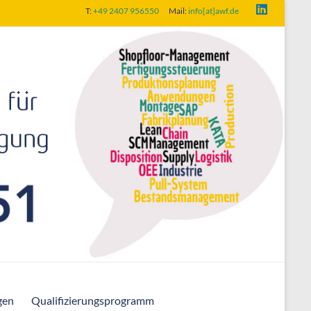
T:
+49 2407 956550
Mail:
info[at]awf.de
gen
Qualifizierungsprogramm