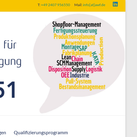
T:
+49 2407 956550
Mail:
info[at]awf.de
gen
Qualifizierungsprogramm