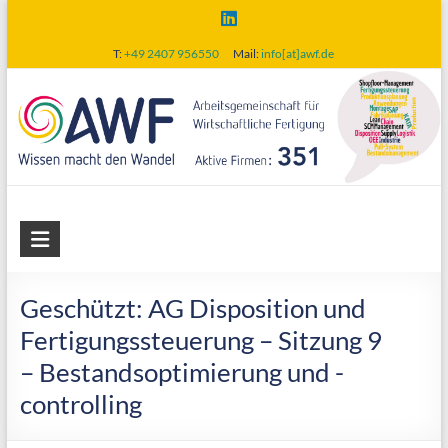
Skip
to
T:
+49 2407 956550
Mail:
info[at]awf.de
content
AWF
Arbeitsgemeinschaft
für
Geschützt: AG Disposition und
wirtschaftliche
Fertigungssteuerung – Sitzung 9
Fertigung
– Bestandsoptimierung und -
controlling