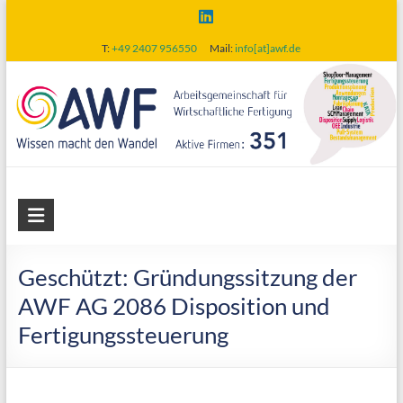
Skip
to
T:
+49 2407 956550
Mail:
info[at]awf.de
content
AWF
Arbeitsgemeinschaft
für
Geschützt: Gründungssitzung der
wirtschaftliche
AWF AG 2086 Disposition und
Fertigung
Fertigungssteuerung