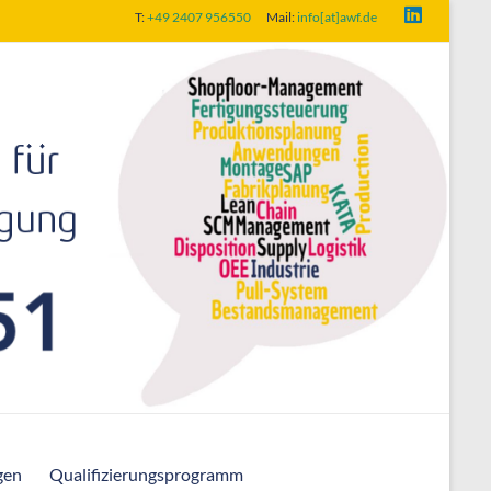
T:
+49 2407 956550
Mail:
info[at]awf.de
gen
Qualifizierungsprogramm