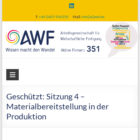
Skip
to
T:
+49 2407 956550
Mail:
info[at]awf.de
content
AWF
Arbeitsgemeinschaft
für
Geschützt: Sitzung 4 –
wirtschaftliche
Materialbereitstellung in der
Fertigung
Produktion