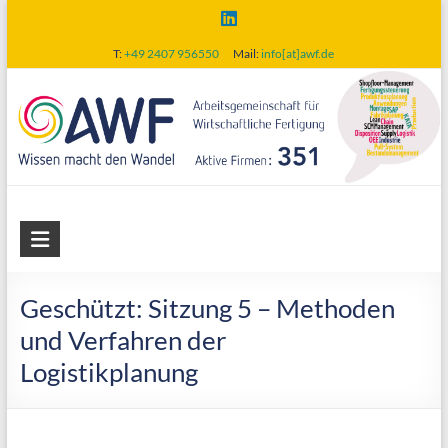
Skip
to
T:
+49 2407 956550
Mail:
info[at]awf.de
content
AWF
Arbeitsgemeinschaft
für
Geschützt: Sitzung 5 – Methoden
wirtschaftliche
und Verfahren der
Fertigung
Logistikplanung