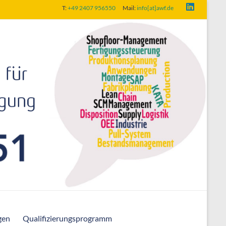
T:
+49 2407 956550
Mail:
info[at]awf.de
gen
Qualifizierungsprogramm