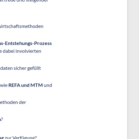
twirtschaftsmethoden
ns-Entstehungs-Prozess
e dabei involvierten
daten sicher gefüllt
 wie
REFA und MTM
und
Methoden der
n
?
ng
zur Verfügung?