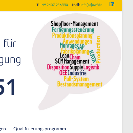
T:
+49 2407 956550
Mail:
info[at]awf.de
gen
Qualifizierungsprogramm