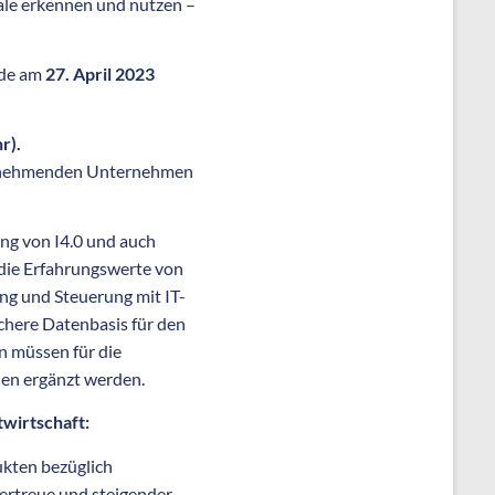
iale erkennen und nutzen –
de am
27. April 2023
r).
eilnehmenden Unternehmen
ung von I4.0 und auch
die Erfahrungswerte von
g und Steuerung mit IT-
ichere Datenbasis für den
n müssen für die
en ergänzt werden.
twirtschaft:
ukten bezüglich
fertreue und steigender