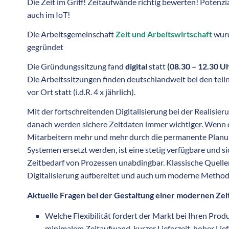
Die Zeit im Griff! Zeitaufwände richtig bewerten! Potenz
auch im IoT!
Die Arbeitsgemeinschaft
Zeit und Arbeitswirtschaft
wur
gegründet
Die Gründungssitzung fand
digital
statt
(08.30 – 12.30 Uh
Die Arbeitssitzungen finden deutschlandweit bei den t
vor Ort statt (i.d.R. 4 x jährlich).
Mit der fortschreitenden Digitalisierung bei der Realisier
danach werden sichere Zeitdaten immer wichtiger. Wenn 
Mitarbeitern mehr und mehr durch die permanente Planun
Systemen ersetzt werden, ist eine stetig verfügbare und s
Zeitbedarf von Prozessen unabdingbar. Klassische Quelle
Digitalisierung aufbereitet und auch um moderne Method
Aktuelle Fragen bei der Gestaltung einer modernen Zei
Welche Flexibilität fordert der Markt bei Ihren Prod
minimalem Zeitaufwand, kurzer Lieferzeit, hoher Lie