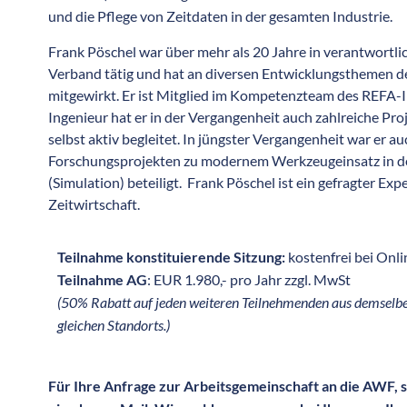
und die Pflege von Zeitdaten in der gesamten Industrie.
Frank Pöschel war über mehr als 20 Jahre in verantwortl
Verband tätig und hat an diversen Entwicklungsthemen de
mitgewirkt. Er ist Mitglied im Kompetenzteam des REFA-In
Ingenieur hat er in der Vergangenheit auch zahlreiche Pro
selbst aktiv begleitet. In jüngster Vergangenheit war er a
Forschungsprojekten zu modernem Werkzeugeinsatz in de
(Simulation) beteiligt. Frank Pöschel ist ein gefragter E
Zeitwirtschaft.
Teilnahme konstituierende Sitzung:
kostenfrei bei Onl
Teilnahme AG
: EUR 1.980,- pro Jahr zzgl. MwSt
(50% Rabatt auf jeden weiteren Teilnehmenden aus demsel
gleichen Standorts.)
Für Ihre Anfrage zur Arbeitsgemeinschaft an die AWF, s