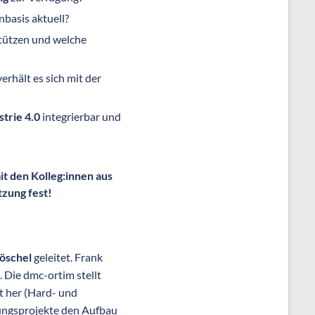
basis aktuell?
tützen und welche
erhält es sich mit der
strie 4.0
integrierbar und
t den Kolleg:innen aus
zung fest!
öschel
geleitet. Frank
 Die dmc-ortim stellt
t her (Hard- und
stungsprojekte den Aufbau