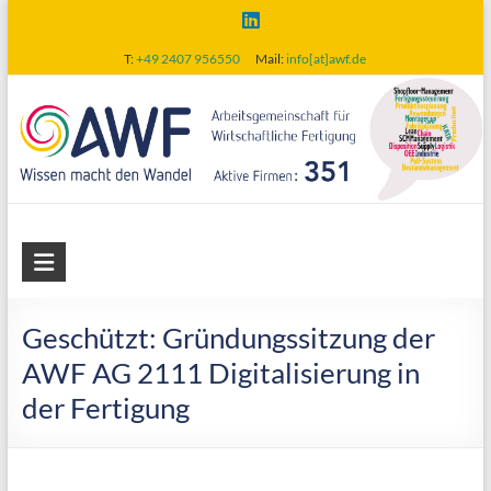
Skip
to
T:
+49 2407 956550
Mail:
info[at]awf.de
content
AWF
Arbeitsgemeinschaft
für
Geschützt: Gründungssitzung der
wirtschaftliche
AWF AG 2111 Digitalisierung in
Fertigung
der Fertigung