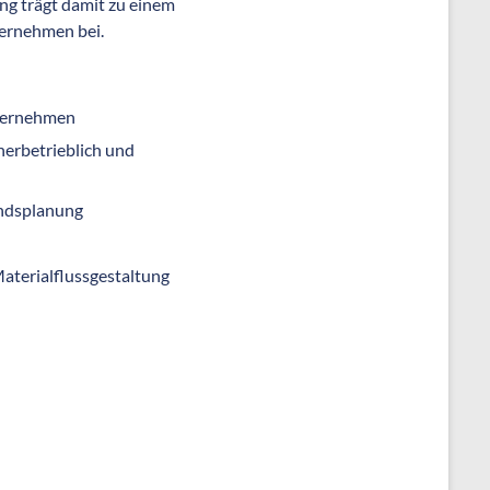
ng trägt damit zu einem
ernehmen bei.
nternehmen
nerbetrieblich und
andsplanung
Materialflussgestaltung