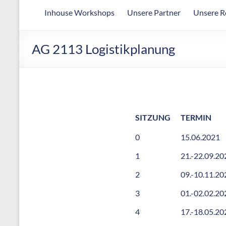
Arbeitsgemeinschaft
Inhouse Workshops
Unsere Partner
Unsere R
für
wirtschaftliche
Fertigung
AG 2113 Logistikplanung
SITZUNG
TERMIN
0
15.06.2021
1
21.-22.09.20
2
09.-10.11.20
3
01.-02.02.20
4
17.-18.05.20