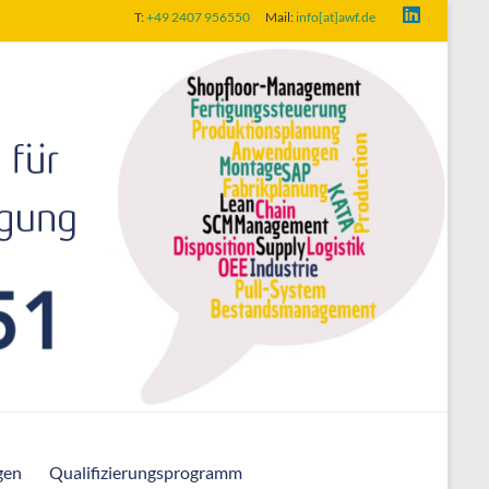
T:
+49 2407 956550
Mail:
info[at]awf.de
gen
Qualifizierungsprogramm