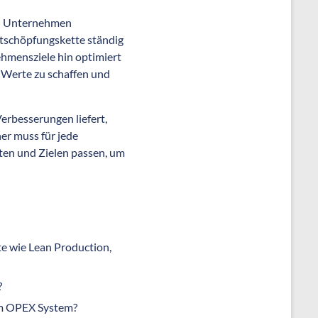
on Unternehmen
rtschöpfungskette ständig
nehmensziele hin optimiert
 Werte zu schaffen und
erbesserungen liefert,
her muss für jede
ten und Zielen passen, um
e wie Lean Production,
?
im OPEX System?