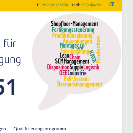
T:
+49 2407 956550
Mail:
info[at]awf.de
gen
Qualifizierungsprogramm