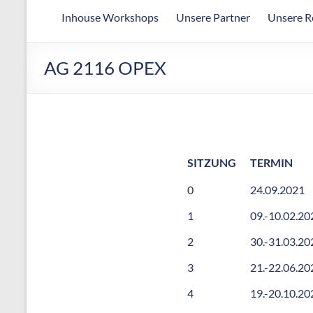
Arbeitsgemeinschaft
Inhouse Workshops
Unsere Partner
Unsere R
für
wirtschaftliche
Fertigung
AG 2116 OPEX
SITZUNG
TERMIN
0
24.09.2021
1
09.-10.02.20
2
30.-31.03.20
3
21.-22.06.20
4
19.-20.10.20