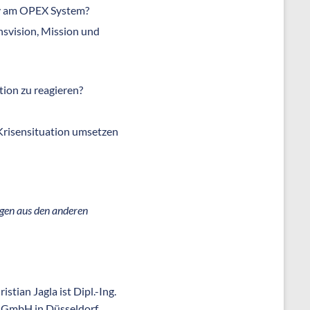
tiv am OPEX System?
nsvision, Mission und
tion zu reagieren?
 Krisensituation umsetzen
egen aus den anderen
ristian Jagla ist Dipl.-Ing.
 GmbH in Düsseldorf,