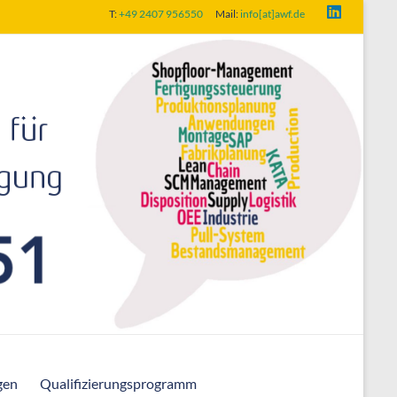
T:
+49 2407 956550
Mail:
info[at]awf.de
gen
Qualifizierungsprogramm