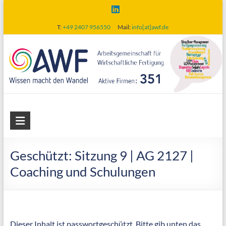
Skip
to
T:
+49 2407 956550
Mail:
info[at]awf.de
content
AWF
Arbeitsgemeinschaft
für
Geschützt: Sitzung 9 | AG 2127 |
wirtschaftliche
Coaching und Schulungen
Fertigung
Dieser Inhalt ist passwortgeschützt. Bitte gib unten das