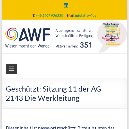
Skip
to
T:
+49 2407 956550
Mail:
info[at]awf.de
content
AWF
Arbeitsgemeinschaft
für
Geschützt: Sitzung 11 der AG
wirtschaftliche
2143 Die Werkleitung
Fertigung
Dieser Inhalt ist passwortgeschützt. Bitte gib unten das