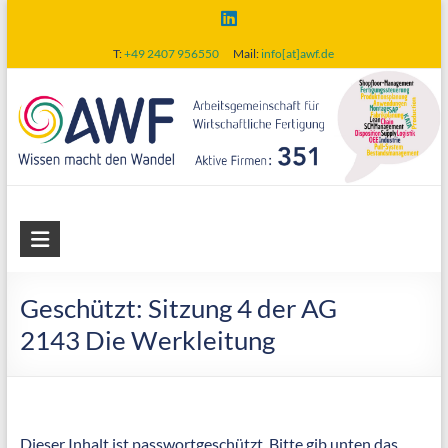
Skip
to
T:
+49 2407 956550
Mail:
info[at]awf.de
content
AWF
Arbeitsgemeinschaft
für
Geschützt: Sitzung 4 der AG
wirtschaftliche
2143 Die Werkleitung
Fertigung
Dieser Inhalt ist passwortgeschützt. Bitte gib unten das