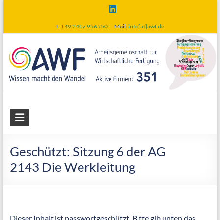
Skip
to
T:
+49 2407 956550
Mail:
info[at]awf.de
content
AWF
Arbeitsgemeinschaft
für
Geschützt: Sitzung 6 der AG
wirtschaftliche
2143 Die Werkleitung
Fertigung
Dieser Inhalt ist passwortgeschützt. Bitte gib unten das