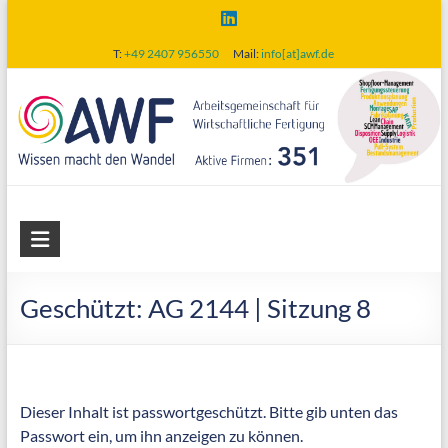
Skip
to
T:
+49 2407 956550
Mail:
info[at]awf.de
content
AWF
Arbeitsgemeinschaft
für
Geschützt: AG 2144 | Sitzung 8
wirtschaftliche
Fertigung
Dieser Inhalt ist passwortgeschützt. Bitte gib unten das
Passwort ein, um ihn anzeigen zu können.