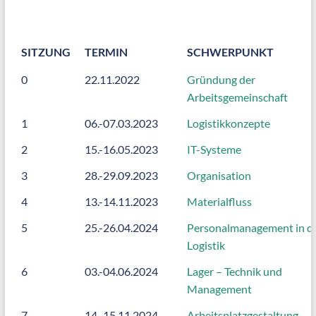
SITZUNG
TERMIN
SCHWERPUNKT
0
22.11.2022
Gründung der
Arbeitsgemeinschaft
1
06.-07.03.2023
Logistikkonzepte
2
15.-16.05.2023
IT-Systeme
3
28.-29.09.2023
Organisation
4
13.-14.11.2023
Materialfluss
5
25.-26.04.2024
Personalmanagement in d
Logistik
6
03.-04.06.2024
Lager – Technik und
Management
7
14.-15.11.2024
Arbeitsplatzgestaltung