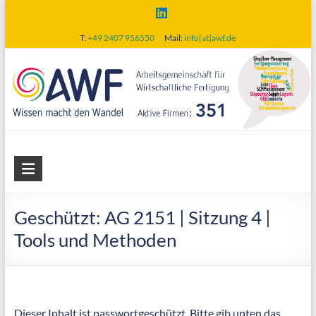
Skip
to
T:
+49 2407 956550
Mail:
info[at]awf.de
content
AWF
Arbeitsgemeinschaft
für
Geschützt: AG 2151 | Sitzung 4 |
wirtschaftliche
Tools und Methoden
Fertigung
Dieser Inhalt ist passwortgeschützt. Bitte gib unten das