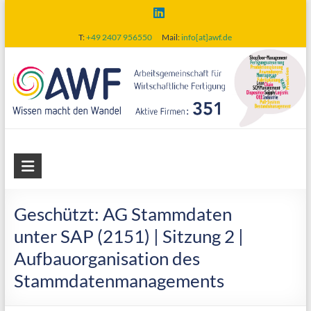
Skip
to
T:
+49 2407 956550
Mail:
info[at]awf.de
content
AWF
Arbeitsgemeinschaft
für
Geschützt: AG Stammdaten
wirtschaftliche
unter SAP (2151) | Sitzung 2 |
Fertigung
Aufbauorganisation des
Stammdatenmanagements