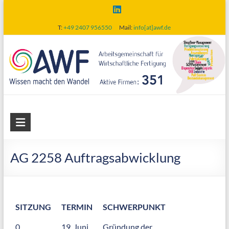
Skip
to
T:
+49 2407 956550
Mail:
info[at]awf.de
content
AWF
Arbeitsgemeinschaft
für
AG 2258 Auftragsabwicklung
wirtschaftliche
Fertigung
SITZUNG
TERMIN
SCHWERPUNKT
0
19. Juni
Gründung der