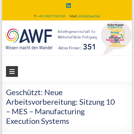
Skip
to
T:
+49 2407 956550
Mail:
info[at]awf.de
content
AWF
Arbeitsgemeinschaft
für
Geschützt: Neue
wirtschaftliche
Arbeitsvorbereitung: Sitzung 10
Fertigung
– MES – Manufacturing
Execution Systems